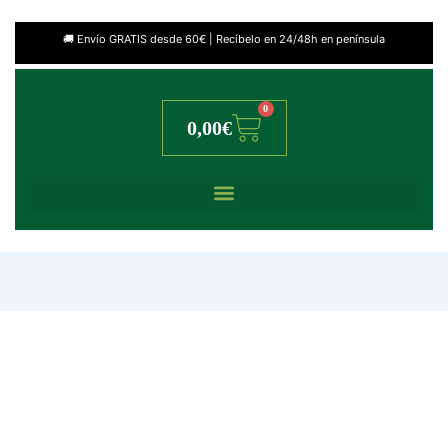
🚚 Envío GRATIS desde 60€ | Recíbelo en 24/48h en península
0
Cart
0,00
€
Skinsho BlogPost