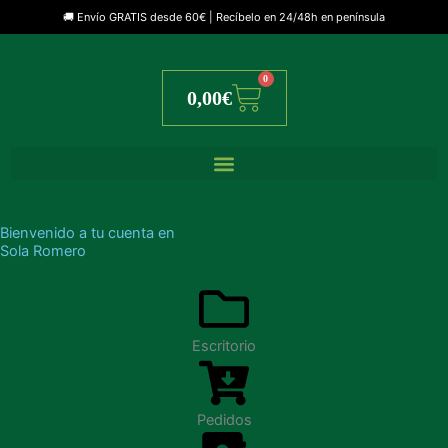
🚚 Envío GRATIS desde 60€ | Recíbelo en 24/48h en península
0
Cart
0,00
€
Bienvenido a tu cuenta en
Sola Romero
Escritorio
Pedidos