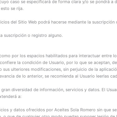
 cuyo caso se especificará de forma clara y/o se pondrá a d
sto se rija.
icios del Sitio Web podrá hacerse mediante la suscripción o
a suscripción o registro alguno.
 como por los espacios habilitados para interactuar entre l
onfiere la condición de Usuario, por lo que se aceptan, des
 sus ulteriores modificaciones, sin perjuicio de la aplicac
vancia de lo anterior, se recomienda al Usuario leerlas cad
gran diversidad de información, servicios y datos. El Usua
xtenderá a:
cios y datos ofrecidos por Aceites Sola Romero sin que sea
ico, o que de cualquier otro modo puedan suponer lesión de