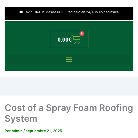
🚚 Envío GRATIS desde 60€ | Recíbelo en 24/48h en península
0
Cart
0,00
€
Cost of a Spray Foam Roofing
System
Por
admin
/
septiembre 21, 2025