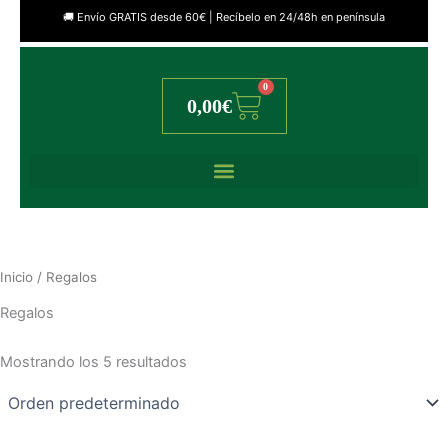
🚚 Envío GRATIS desde 60€ | Recíbelo en 24/48h en península
0
Cart
0,00
€
Inicio
/ Regalos
Regalos
Mostrando los 5 resultados