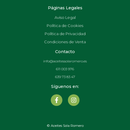
Páginas Legales
Aviso Legal
Política de Cookies
Política de Privacidad
Condiciones de Venta
Contacto
info@aceitessolaromero.es
611 003 976
639 73 83 47
Síguenos en:
F
I
a
n
c
s
e
t
b
a
o
g
© Aceites Sola Romero