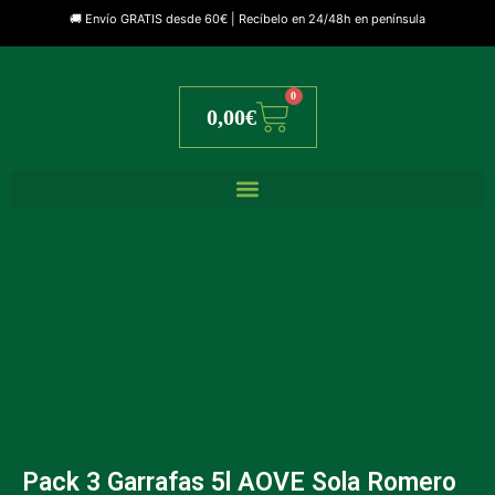
🚚 Envío GRATIS desde 60€ | Recíbelo en 24/48h en península
0
Cart
0,00
€
Pack 3 Garrafas 5l AOVE Sola Romero