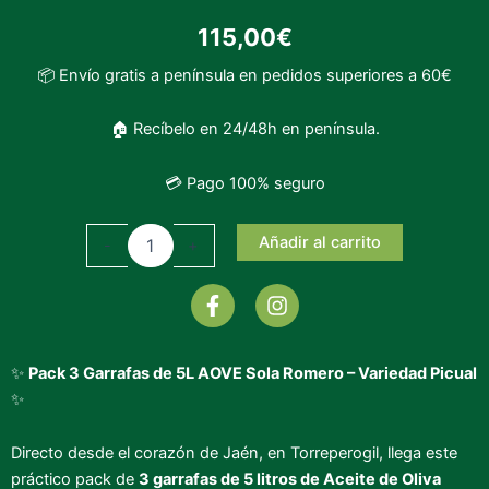
115,00
€
📦 Envío gratis a península en pedidos superiores a 60€
🏠 Recíbelo en 24/48h en península.
💳 Pago 100% seguro
Pack
Añadir al carrito
-
+
3
Garrafas
F
I
5l
a
n
AOVE
c
s
Sola
e
t
Romero
✨
Pack 3 Garrafas de 5L AOVE Sola Romero – Variedad Picual
b
a
cantidad
✨
o
g
o
r
k
a
Directo desde el corazón de Jaén, en Torreperogil, llega este
-
m
práctico pack de
3 garrafas de 5 litros de Aceite de Oliva