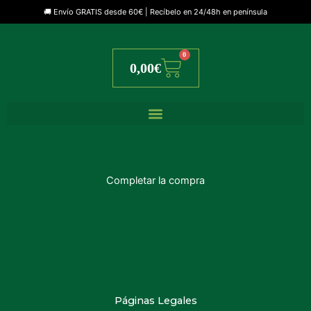
🚚 Envío GRATIS desde 60€ | Recíbelo en 24/48h en península
0
Cart
0,00
€
Completar la compra
Páginas Legales