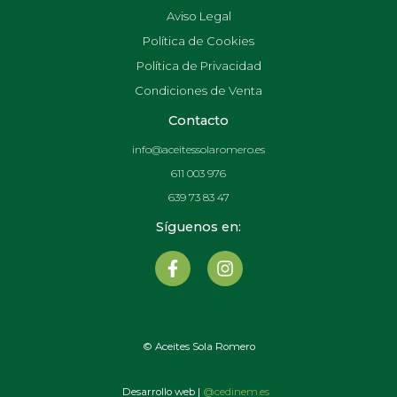
Aviso Legal
Política de Cookies
Política de Privacidad
Condiciones de Venta
Contacto
info@aceitessolaromero.es
611 003 976
639 73 83 47
Síguenos en:
F
I
a
n
c
s
e
t
b
a
o
g
© Aceites Sola Romero
o
r
k
a
Desarrollo web |
@cedinem.es